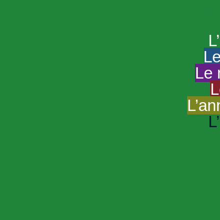
HAND
Le portail du
L
Le
Le 
L
L’an
L
R
Sp