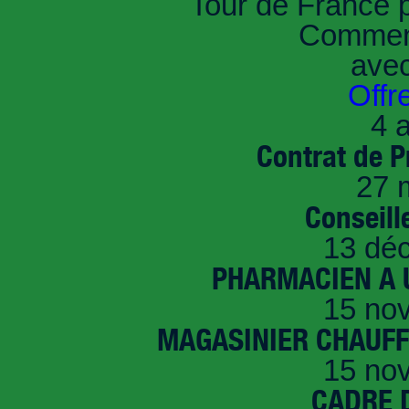
Tour de France 
Comment
ave
Offr
4 a
Contrat de P
27 
Conseille
13 dé
PHARMACIEN A U
15 no
MAGASINIER CHAUFFE
15 no
CADRE D