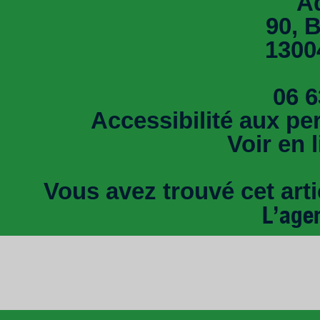
A
90, 
1300
06 6
Accessibilité aux pe
Voir en 
Vous avez trouvé cet artic
L’age