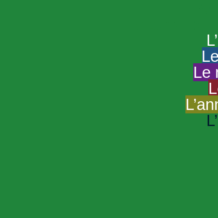
HAND
Le portail du
L
Le
Le 
L
L’an
L
R
Sp