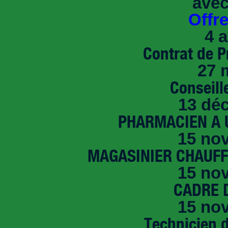
avec
Offr
4 a
Contrat de P
27 
Conseille
13 dé
PHARMACIEN A U
15 no
MAGASINIER CHAUFFE
15 no
CADRE D
15 no
Technicien 