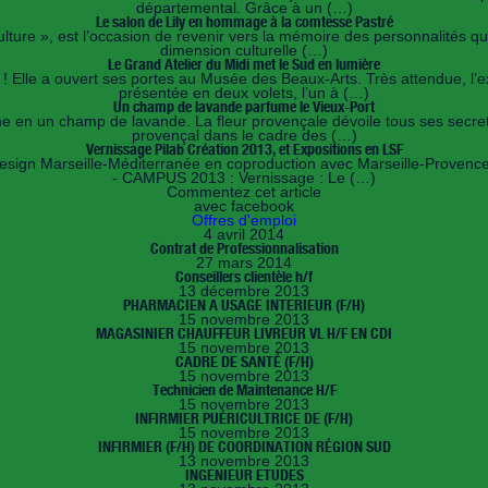
départemental. Grâce à un (…)
Le salon de Lily en hommage à la comtesse Pastré
lture », est l’occasion de revenir vers la mémoire des personnalités qu
dimension culturelle (…)
Le Grand Atelier du Midi met le Sud en lumière
e ! Elle a ouvert ses portes au Musée des Beaux-Arts. Très attendue, l’
présentée en deux volets, l’un à (…)
Un champ de lavande parfume le Vieux-Port
orme en un champ de lavande. La fleur provençale dévoile tous ses secr
provençal dans le cadre des (…)
Vernissage Pilab Création 2013, et Expositions en LSF
e design Marseille-Méditerranée en coproduction avec Marseille-Proven
- CAMPUS 2013 : Vernissage : Le (…)
Commentez cet article
avec facebook
Offres d'emploi
4 avril 2014
Contrat de Professionnalisation
27 mars 2014
Conseillers clientèle h/f
13 décembre 2013
PHARMACIEN A USAGE INTERIEUR (F/H)
15 novembre 2013
MAGASINIER CHAUFFEUR LIVREUR VL H/F EN CDI
15 novembre 2013
CADRE DE SANTÉ (F/H)
15 novembre 2013
Technicien de Maintenance H/F
15 novembre 2013
INFIRMIER PUÉRICULTRICE DE (F/H)
15 novembre 2013
INFIRMIER (F/H) DE COORDINATION RÉGION SUD
13 novembre 2013
INGENIEUR ETUDES