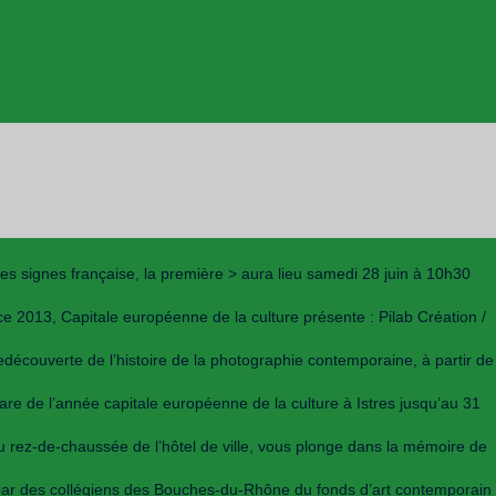
es signes française, la première > aura lieu samedi 28 juin à 10h30
e 2013, Capitale européenne de la culture présente : Pilab Création /
découverte de l’histoire de la photographie contemporaine, à partir de
are de l’année capitale européenne de la culture à Istres jusqu’au 31
u rez-de-chaussée de l’hôtel de ville, vous plonge dans la mémoire de
on par des collégiens des Bouches-du-Rhône du fonds d’art contemporain