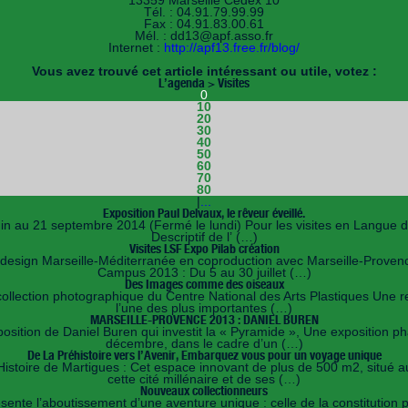
13359 Marseille Cedex 10
Tél. : 04.91.79.99.99
Fax : 04.91.83.00.61
Mél. : dd13@apf.asso.fr
Internet :
http://apf13.free.fr/blog/
Vous avez trouvé cet article intéressant ou utile, votez :
L’agenda > Visites
0
10
20
30
40
50
60
70
80
|
...
Exposition Paul Delvaux, le rêveur éveillé.
juin au 21 septembre 2014 (Fermé le lundi) Pour les visites en Langue d
Descriptif de l’ (…)
Visites LSF Expo Pilab création
 design Marseille-Méditerranée en coproduction avec Marseille-Provenc
Campus 2013 : Du 5 au 30 juillet (…)
Des Images comme des oiseaux
llection photographique du Centre National des Arts Plastiques Une re
l’une des plus importantes (…)
MARSEILLE-PROVENCE 2013 : DANIEL BUREN
osition de Daniel Buren qui investit la « Pyramide », Une exposition ph
décembre, dans le cadre d’un (…)
De La Préhistoire vers l’Avenir, Embarquez vous pour un voyage unique
istoire de Martigues : Cet espace innovant de plus de 500 m2, situé a
cette cité millénaire et de ses (…)
Nouveaux collectionneurs
ésente l’aboutissement d’une aventure unique : celle de la constituti