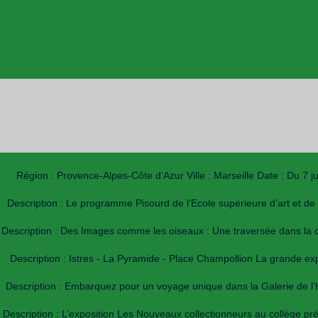
Région : Provence-Alpes-Côte d’Azur Ville : Marseille Date : Du 7 
Description : Le programme Pisourd de l’Ecole supérieure d’art et de
Description : Des Images comme les oiseaux : Une traversée dans la co
Description : Istres - La Pyramide - Place Champollion La grande exp
Description : Embarquez pour un voyage unique dans la Galerie de l’H
Description : L’exposition Les Nouveaux collectionneurs au collège pr