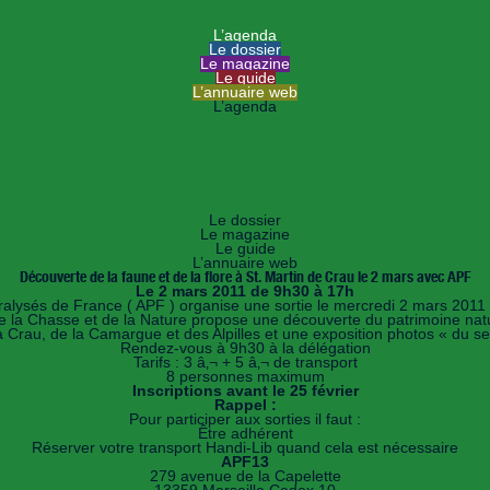
HANDImarseille
Le portail du handicap à Marseille
L’agenda
Le dossier
Le magazine
Le guide
L’annuaire web
L’agenda
Forums
Radio TV
Spectacles
Cinéma
Visites
Sports
Animations
Le dossier
Le magazine
Le guide
L’annuaire web
Découverte de la faune et de la flore à St. Martin de Crau le 2 mars avec APF
Le 2 mars 2011 de 9h30 à 17h
ralysés de France ( APF ) organise une sortie le mercredi 2 mars 2011 
 la Chasse et de la Nature propose une découverte du patrimoine natu
 Crau, de la Camargue et des Alpilles et une exposition photos « du sel 
Rendez-vous à 9h30 à la délégation
Tarifs : 3 â‚¬ + 5 â‚¬ de transport
8 personnes maximum
Inscriptions avant le 25 février
Rappel :
Pour participer aux sorties il faut :
Être adhérent
Réserver votre transport Handi-Lib quand cela est nécessaire
APF13
279 avenue de la Capelette