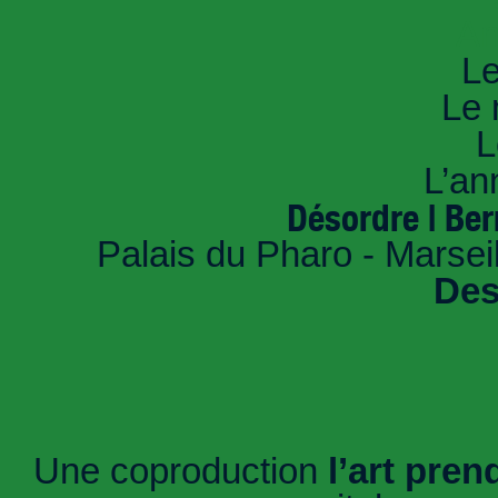
An
Le
Le 
L
L’an
Désordre | Ber
Palais du Pharo - Marsei
Des
Une coproduction
l’art pren