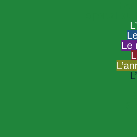
HAND
Le portail du
L
Le
Le 
L
L’an
L
R
Sp