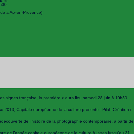
tact.
h30.
lade à Aix-en-Provence).
es signes française, la première > aura lieu samedi 28 juin à 10h30
e 2013, Capitale européenne de la culture présente : Pilab Création /
découverte de l’histoire de la photographie contemporaine, à partir de
are de l’année capitale européenne de la culture à Istres jusqu’au 31