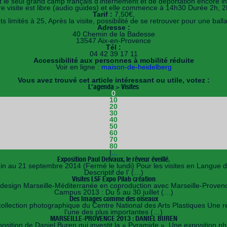
st le seul grand camp français d’internement et de déportation encore in
re visite est libre (audio guides) et elle commence à 14h30 Durée 2h, 2
Tarif :
7,50€,
s limités à 25, Après la visite, possibilité de se retrouver pour une bal
Adresse :
40 Chemin de la Badesse
13547 Aix-en-Provence
Tél :
04 42 39 17 11
Accessibilité aux personnes à mobilité réduite
Voir en ligne :
maison-de-heidelberg
Vous avez trouvé cet article intéressant ou utile, votez :
L’agenda > Visites
0
10
20
30
40
50
60
70
80
|
...
Exposition Paul Delvaux, le rêveur éveillé.
juin au 21 septembre 2014 (Fermé le lundi) Pour les visites en Langue d
Descriptif de l’ (…)
Visites LSF Expo Pilab création
 design Marseille-Méditerranée en coproduction avec Marseille-Provenc
Campus 2013 : Du 5 au 30 juillet (…)
Des Images comme des oiseaux
llection photographique du Centre National des Arts Plastiques Une re
l’une des plus importantes (…)
MARSEILLE-PROVENCE 2013 : DANIEL BUREN
osition de Daniel Buren qui investit la « Pyramide », Une exposition ph