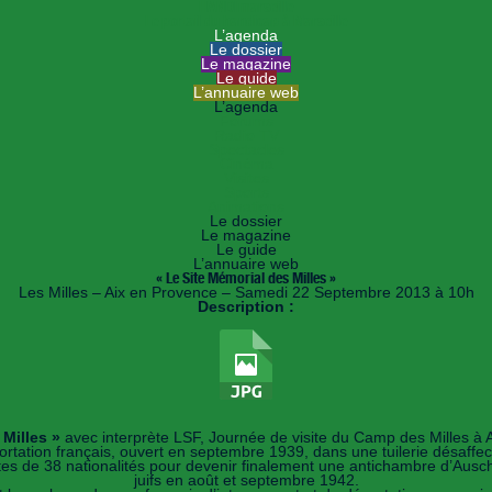
HANDImarseille
Le portail du handicap à Marseille
L’agenda
Le dossier
Le magazine
Le guide
L’annuaire web
L’agenda
Forums
Radio TV
Spectacles
Cinéma
Visites
Sports
Animations
Le dossier
Le magazine
Le guide
L’annuaire web
« Le Site Mémorial des Milles »
Les Milles – Aix en Provence – Samedi 22 Septembre 2013 à 10h
Description :
 Milles »
avec interprète LSF, Journée de visite du Camp des Milles à 
ortation français, ouvert en septembre 1939, dans une tuilerie désaff
istes de 38 nationalités pour devenir finalement une antichambre d’Aus
juifs en août et septembre 1942.