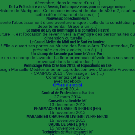
décembre, dans le cadre d’un (…)
De La Préhistoire vers l’Avenir, Embarquez vous pour un voyage unique
istoire de Martigues : Cet espace innovant de plus de 500 m2, situé a
cette cité millénaire et de ses (…)
Nouveaux collectionneurs
ésente l’aboutissement d’une aventure unique : celle de la constituti
départemental. Grâce à un (…)
Le salon de Lily en hommage à la comtesse Pastré
lture », est l’occasion de revenir vers la mémoire des personnalités qu
dimension culturelle (…)
Le Grand Atelier du Midi met le Sud en lumière
e ! Elle a ouvert ses portes au Musée des Beaux-Arts. Très attendue, l’
présentée en deux volets, l’un à (…)
Un champ de lavande parfume le Vieux-Port
orme en un champ de lavande. La fleur provençale dévoile tous ses secr
provençal dans le cadre des (…)
Vernissage Pilab Création 2013, et Expositions en LSF
e design Marseille-Méditerranée en coproduction avec Marseille-Proven
- CAMPUS 2013 : Vernissage : Le (…)
Commentez cet article
avec facebook
Offres d'emploi
4 avril 2014
Contrat de Professionnalisation
27 mars 2014
Conseillers clientèle h/f
13 décembre 2013
PHARMACIEN A USAGE INTERIEUR (F/H)
15 novembre 2013
MAGASINIER CHAUFFEUR LIVREUR VL H/F EN CDI
15 novembre 2013
CADRE DE SANTÉ (F/H)
15 novembre 2013
Technicien de Maintenance H/F