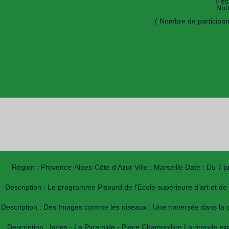
Il e
Not
( Nombre de participant
Région : Provence-Alpes-Côte d’Azur Ville : Marseille Date : Du 7 
Description : Le programme Pisourd de l’Ecole supérieure d’art et de
Description : Des Images comme les oiseaux : Une traversée dans la co
Description : Istres - La Pyramide - Place Champollion La grande exp