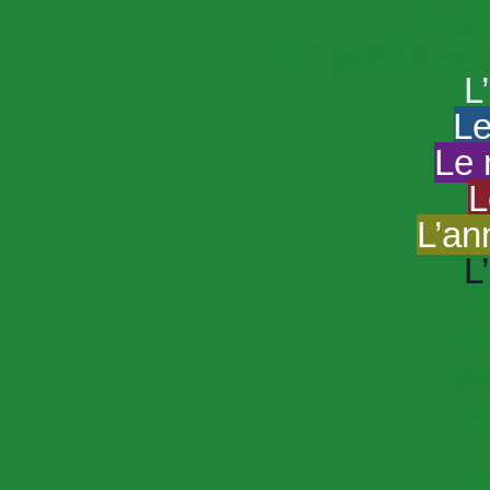
HAND
Le portail du
L
Le
Le 
L
L’an
L
R
Sp