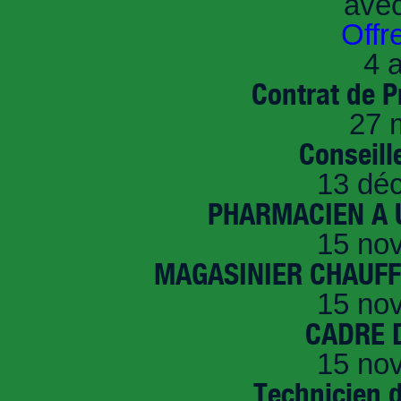
ave
Offr
4 a
Contrat de P
27 
Conseille
13 dé
PHARMACIEN A U
15 no
MAGASINIER CHAUFFE
15 no
CADRE D
15 no
Technicien 