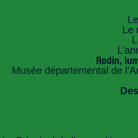
An
Le
Le 
L
L’an
Rodin, lum
Musée départemental de l’Arl
Des