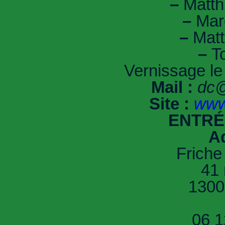
–
Matth
–
Marc
–
Matt
–
T
Vernissage le 
Mail :
dc@
Site :
www.
ENTRÉ
A
Friche
41 
1300
06 1