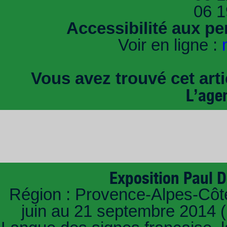
06 1
Accessibilité aux pe
Voir en ligne :
Vous avez trouvé cet artic
L’age
Exposition Paul De
Région : Provence-Alpes-Côte 
juin au 21 septembre 2014 (F