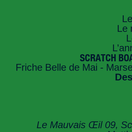
An
Le
Le 
L
L’an
SCRATCH BOAR
Friche Belle de Mai - Marsei
Des
Le Mauvais Œil 09, Scr