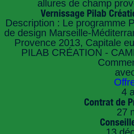
allures de champ prov
Vernissage Pilab Créati
Description : Le programme Pi
de design Marseille-Méditerra
Provence 2013, Capitale eu
PILAB CRÉATION - CAMPU
Comment
ave
Offr
4 a
Contrat de P
27 
Conseille
13 dé