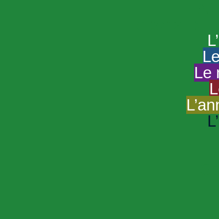
HAND
Le portail du
L
Le
Le 
L
L’an
L
R
Sp