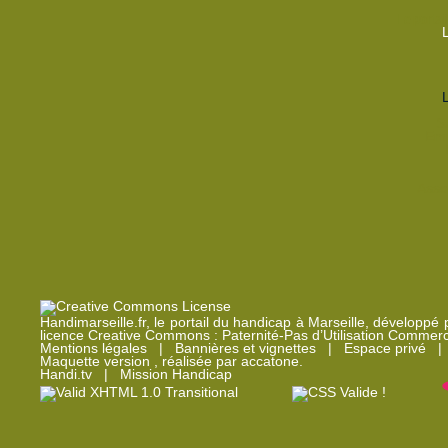
Le portai
S
Emp
Assoc
Handimarseille.fr, le portail du handicap à Marseille, développé
licence Creative Commons : Paternité-Pas d’Utilisation Commerc
Mentions légales
|
Bannières et vignettes
|
Espace privé
Maquette version , réalisée par
accatone
.
Handi.tv
|
Mission Handicap