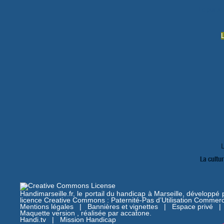
Le portai
La cultu
Handimarseille.fr, le portail du handicap à Marseille, développé
licence Creative Commons : Paternité-Pas d’Utilisation Commerc
Mentions légales
|
Bannières et vignettes
|
Espace privé
Maquette version , réalisée par
accatone
.
Handi.tv
|
Mission Handicap