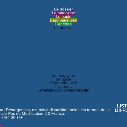
HANDImarseille
Le portail du handicap à Marseille
Le dossier
Le magazine
Le guide
L’annuaire web
L’agenda
Le dossier
août
juillet
juin
mai
avril
mars
février
janvier
décembre
novembre
octobre
septembre
Le magazine
Le guide
L’annuaire web
L’agenda
Le mirage 2015 de l’accessibilité
LIS
 par
Résurgences
, est mis à disposition selon les termes de la
DIFF
iale-Pas de Modification 2.0 France
.
|
Plan du site