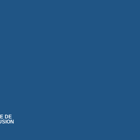
TE DE
USION