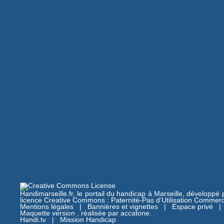
Handimarseille.fr, le portail du handicap à Marseille, développé
licence Creative Commons : Paternité-Pas d’Utilisation Commerc
Mentions légales
|
Bannières et vignettes
|
Espace privé
Maquette version , réalisée par
accatone
.
Handi.tv
|
Mission Handicap