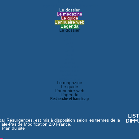
HANDImarseille
Le portail du handicap à Marseille
Le dossier
Le magazine
Le guide
L’annuaire web
L’agenda
Le dossier
août
juillet
juin
mai
avril
mars
février
janvier
décembre
novembre
octobre
septembre
Le magazine
Le guide
L’annuaire web
L’agenda
Recherche et handicap
LIS
 par
Résurgences
, est mis à disposition selon les termes de la
DIFF
iale-Pas de Modification 2.0 France
.
|
Plan du site