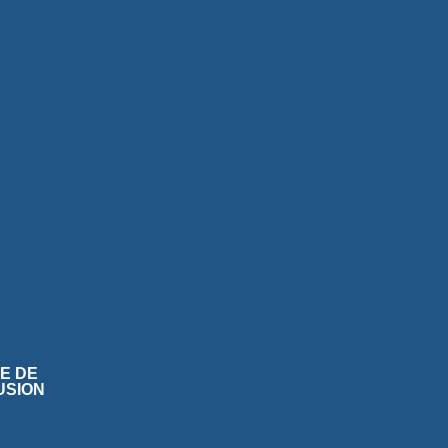
TE DE
USION