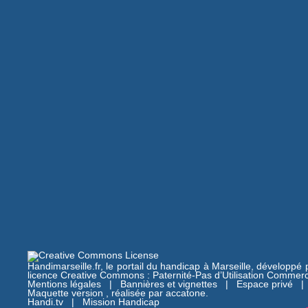
Handimarseille.fr, le portail du handicap à Marseille, développé
licence Creative Commons : Paternité-Pas d’Utilisation Commerc
Mentions légales
|
Bannières et vignettes
|
Espace privé
Maquette version , réalisée par
accatone
.
Handi.tv
|
Mission Handicap