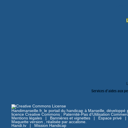
Le portai
Services d’aides aux p
Handimarseille.fr, le portail du handicap à Marseille, développé
licence Creative Commons : Paternité-Pas d’Utilisation Commerc
Mentions légales
|
Bannières et vignettes
|
Espace privé
Maquette version , réalisée par
accatone
.
Handi.tv
|
Mission Handicap