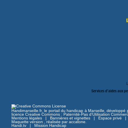
Le portai
Services d’aides aux p
Handimarseille.fr, le portail du handicap à Marseille, développé
licence Creative Commons : Paternité-Pas d’Utilisation Commerc
Mentions légales
|
Bannières et vignettes
|
Espace privé
Maquette version , réalisée par
accatone
.
Handi.tv
|
Mission Handicap