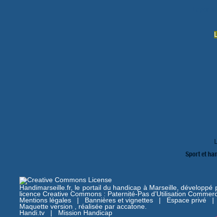
Le portai
Sport et ha
Handimarseille.fr, le portail du handicap à Marseille, développé
licence Creative Commons : Paternité-Pas d’Utilisation Commerc
Mentions légales
|
Bannières et vignettes
|
Espace privé
Maquette version , réalisée par
accatone
.
Handi.tv
|
Mission Handicap