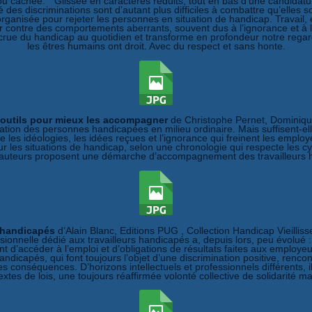
 ou cachée. " Glissée en caractères réduits, tout en bas d’une candidat
té des discriminations sont d’autant plus difficiles à combattre qu’elles 
rganisée pour rejeter les personnes en situation de handicap. Travail, é
er contre des comportements aberrants, souvent dus à l’ignorance et à l
 crue du handicap au quotidien et transforme en profondeur notre regard 
les êtres humains ont droit. Avec du respect et sans honte.
s outils pour mieux les accompagner
de Christophe Pernet, Dominique
ation des personnes handicapées en milieu ordinaire. Mais suffisent-elle
e les idéologies, les idées reçues et l’ignorance qui freinent les empl
es situations de handicap, selon une chronologie qui respecte les cycle
es auteurs proposent une démarche d’accompagnement des travailleurs h
s handicapés
d’Alain Blanc, Editions PUG , Collection Handicap Vieill
sionnelle dédié aux travailleurs handicapés a, depuis lors, peu évolué : 
 d’accéder à l’emploi et d’obligations de résultats faites aux employeur
icapés, qui font toujours l’objet d’une discrimination positive, rencont
 conséquences. D’horizons intellectuels et professionnels différents, ils
es de lois, une toujours réaffirmée volonté collective de solidarité mais 