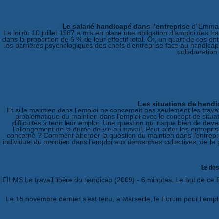
Le salarié handicapé dans l’entreprise
d’ Emmanu
La loi du 10 juillet 1987 a mis en place une obligation d’emploi des t
dans la proportion de 6 % de leur effectif total. Or, un quart de ces 
les barrières psychologiques des chefs d’entreprise face au handicap.
collaboratio
Les situations de handic
Et si le maintien dans l’emploi ne concernait pas seulement les trava
problématique du maintien dans l’emploi avec le concept de situat
difficultés à tenir leur emploi. Une question qui risque bien de de
l’allongement de la durée de vie au travail. Pour aider les entrepri
concerné ? Comment aborder la question du maintien dans l’entrepri
individuel du maintien dans l’emploi aux démarches collectives, de la
Le dos
FILMS Le travail libère du handicap (2009) - 6 minutes. Le but de ce fi
Le 15 novembre dernier s’est tenu, à Marseille, le Forum pour l’empl