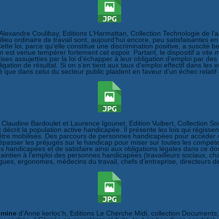
 Alexandre Coulibay, Editions L’Harmattan, Collection Technologie de l’a
eu ordinaire de travail sont, aujourd’hui encore, peu satisfaisantes en
. Cette loi, parce qu’elle constitue une discrimination positive, a sus
in est venue tempérer fortement cet espoir. Partant, le dispositif a vit
rises assujetties par la loi d’échapper à leur obligation d’emploi par
ation de résultat. Si on s’en tient aux taux d’emploi effectif dans les en
é que dans celui du secteur public plaident en faveur d’un échec relatif d
 Claudine Bardoulet et Laurence Igounet, Edition Vuibert, Collection S
décrit la population active handicapée. Il présente les lois qui régiss
 être mobilisés. Des parcours de personnes handicapées pour accéder ou 
épasser les préjugés sur le handicap pour miser sur toutes les compéten
es handicapées et de satisfaire ainsi aux obligations légales dans ce dom
aintien à l’emploi des personnes handicapées (travailleurs sociaux, ch
gues, ergonomes, médecins du travail, chefs d’entreprise, directeurs 
imine
d’Anne kerloc’h, Editions Le Cherche Midi, collection Document