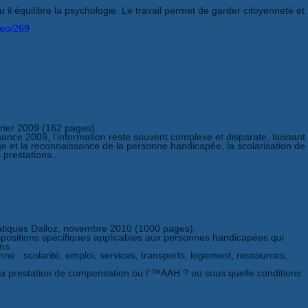
 il équilibre la psychologie. Le travail permet de garder citoyenneté et
deo/269
évrier 2009 (162 pages).
nance 2009, l’information reste souvent complexe et disparate, laissant
e et la reconnaissance de la personne handicapée, la scolarisation de
 prestations...
tiques Dalloz, novembre 2010 (1000 pages).
ispositions spécifiques applicables aux personnes handicapées qui
ns.
e : scolarité, emploi, services, transports, logement, ressources,
la prestation de compensation ou l"™AAH ? ou sous quelle conditions