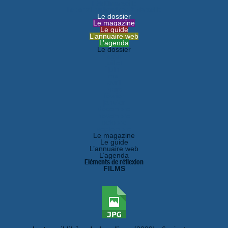
HANDImarseille
Le portail du handicap à Marseille
Le dossier
Le magazine
Le guide
L’annuaire web
L’agenda
Le dossier
août
juillet
juin
mai
avril
mars
février
janvier
décembre
novembre
octobre
septembre
Le magazine
Le guide
L’annuaire web
L’agenda
Eléments de réflexion
FILMS