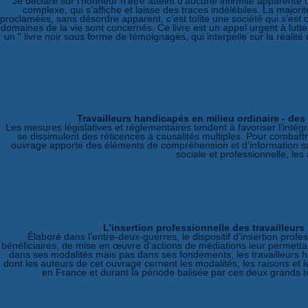
" Je déclare sur l’honneur n’être atteint d’aucune infirmité apparente
complexe, qui s’affiche et laisse des traces indélébiles. La majori
proclamées, sans désordre apparent, c’est tolite une société qui s’est o
domaines de la vie sont concernés. Ce livre est un appel urgent à lutt
un " livre noir sous forme de témoignages, qui interpelle sur la réalité
Travailleurs handicapés en milieu ordinaire - de
Les mesures législatives et réglementaires tendent à favoriser l’intégr
se dissimulent des réticences à causalités multiples. Pour combattr
ouvrage apporte des éléments de compréhension et d’information sur l
sociale et professionnelle, l
L’insertion professionnelle des travailleur
Élaboré dans l’entre-deux-guerres, le dispositif d’insertion profes
bénéficiaires, de mise en œuvre d’actions de médiations leur permettant
dans ses modalités mais pas dans ses fondements, les travailleurs hand
dont les auteurs de cet ouvrage cernent les modalités, les raisons et les
en France et durant la période balisée par ces deux grands text