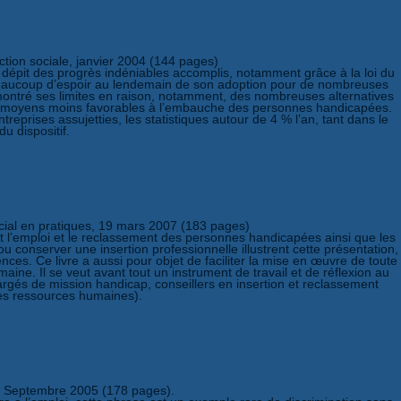
ction sociale, janvier 2004 (144 pages)
 dépit des progrès indéniables accomplis, notamment grâce à la loi du
cité beaucoup d’espoir au lendemain de son adoption pour de nombreuses
e montré ses limites en raison, notamment, des nombreuses alternatives
 des moyens moins favorables à l’embauche des personnes handicapées.
treprises assujetties, les statistiques autour de 4 % l’an, tant dans le
u dispositif.
ocial en pratiques, 19 mars 2007 (183 pages)
ent l’emploi et le reclassement des personnes handicapées ainsi que les
conserver une insertion professionnelle illustrent cette présentation,
ces. Ce livre a aussi pour objet de faciliter la mise en œuvre de toute
aine. Il se veut avant tout un instrument de travail et de réflexion au
argés de mission handicap, conseillers en insertion et reclassement
des ressources humaines).
s, Septembre 2005 (178 pages).