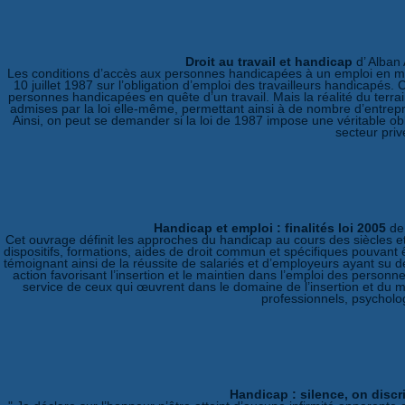
Droit au travail et handicap
d’ Alban
Les conditions d’accès aux personnes handicapées à un emploi en mili
10 juillet 1987 sur l’obligation d’emploi des travailleurs handicapés
personnes handicapées en quête d’un travail. Mais la réalité du terra
admises par la loi elle-même, permettant ainsi à de nombre d’entrep
Ainsi, on peut se demander si la loi de 1987 impose une véritable oblig
secteur priv
Handicap et emploi : finalités loi 2005
de
Cet ouvrage définit les approches du handicap au cours des siècles et 
dispositifs, formations, aides de droit commun et spécifiques pouvant
témoignant ainsi de la réussite de salariés et d’employeurs ayant su d
action favorisant l’insertion et le maintien dans l’emploi des personn
service de ceux qui œuvrent dans le domaine de l’insertion et du m
professionnels, psycholo
Handicap : silence, on discr