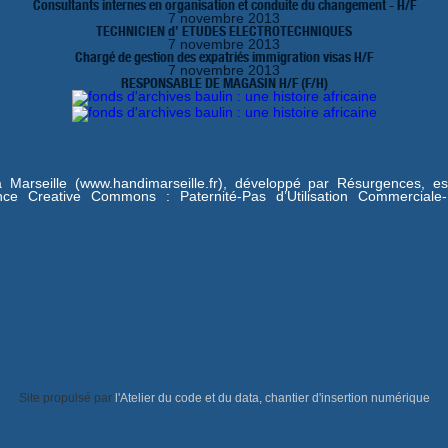
Consultants internes en organisation et conduite du changement - H/F
7 novembre 2013
TECHNICIEN d’ ETUDES ELECTROTECHNIQUES
7 novembre 2013
Chargé de gestion des expatriés immigration visas H/F
7 novembre 2013
RESPONSABLE DE MAGASIN H/F (F/H)
 à Marseille (www.handimarseille.fr), développé par
Résurgences
, e
ence Creative Commons : Paternité-Pas d’Utilisation Commerciale
Site propulsé par
l'Atelier du code et du data, chantier d'insertion numérique