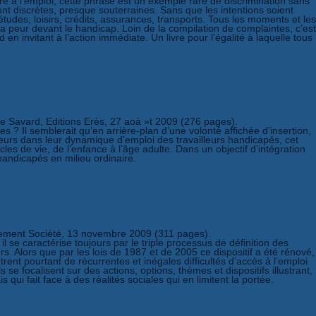
ure a l’emploi, cette phrase est un exemple rare de discrimination sans
sont discrètes, presque souterraines. Sans que les intentions soient
tudes, loisirs, crédits, assurances, transports. Tous les moments et les
a peur devant le handicap. Loin de la compilation de complaintes, c’est
en invitant à l’action immédiate. Un livre pour l’égalité à laquelle tous
 Savard, Editions Erès, 27 aoà »t 2009 (276 pages).
s ? Il semblerait qu’en arrière-plan d’une volonté affichée d’insertion,
oyeurs dans leur dynamique d’emploi des travailleurs handicapés, cet
s de vie, de l’enfance à l’âge adulte. Dans un objectif d’intégration
andicapés en milieu ordinaire.
issement Société, 13 novembre 2009 (311 pages).
il se caractérise toujours par le triple processus de définition des
s. Alors que par les lois de 1987 et de 2005 ce dispositif a été rénové,
rent pourtant de récurrentes et inégales difficultés d’accès à l’emploi
 se focalisent sur des actions, options, thèmes et dispositifs illustrant,
qui fait face à des réalités sociales qui en limitent la portée.