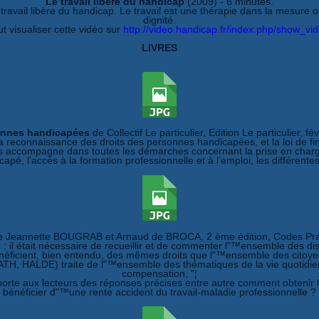
Le travail libère du handicap
(2009) - 6 minutes.
avail libère du handicap. Le travail est une thérapie dans la mesure ou
dignité.
t visualiser cette vidéo sur
http://video.handicap.fr/index.php/show_vi
LIVRES
onnes handicapées
de Collectif Le particulier, Edition Le particulier, f
a reconnaissance des droits des personnes handicapées, et la loi de fi
les accompagne dans toutes les démarches concernant la prise en charg
capé, l’accès à la formation professionnelle et à l’emploi, les différentes
de Jeannette BOUGRAB et Arnaud de BROCA, 2 ème édition, Codes Pra
: il était nécessaire de recueillir et de commenter l"™ensemble des d
néficient, bien entendu, des mêmes droits que l"™ensemble des citoye
ATH, HALDE) traite de l"™ensemble des thématiques de la vie quotidienn
compensation, "¦
porte aux lecteurs des réponses précises entre autre comment obtenir 
bénéficier d"™une rente accident du travail-maladie professionnelle ?