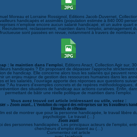
el Moreau et Lorraine Rossignol, Editions Jacob-Duvernet, Collectio
ravailleurs handicapés et assimilés (population estimée à 840 000 perso
entreprises n’emploie encore aucun salarié handicapé, et un autre quart 
 Recrutement, reclassement, maintien dans l’emploi, aménagement du lie
n fructueuse sont passées en revue, notamment à travers de nombreux
ap : le maintien dans l’emploi
, Editions Anact, Collection Agir sur, 
illeurs handicapés ? En proposant de dépasser l’approche strictement mé
ion de handicap. Elle concerne alors tous les salariés qui peuvent renc
venir un enjeu majeur de gestion des ressources humaines dans les année
ses et les salariés, l’ouvrage apporte des réponses aux questions suivan
se ? Au travers d’exemples concrets et de repères méthodologiques, dif
 prévention des situations de handicap aux actions curatives. Enfin, da
permettant de bâtir une réelle politique de maintien dans l’emploi.
Vous avez trouvé cet article intéressant ou utile, votez :
sier > Zoom avant... L’évolution du regard des entreprises sur les travailleurs han
Eléments de réflexion
lm est de montrer que pour la personne handicapée, le travail libère du
psychologie. Le travail (…)
Zoom avant
oi des personnes handicapées. Les principaux acteurs de l’emploi, entre
chercheurs d’emploi étaient au (…)
Commentez cet article
avec facebook