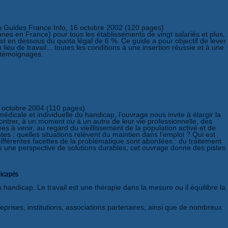
n Guides France Info, 16 octobre 2002 (120 pages)
nnes en France) pour tous les établissements de vingt salariés et plus,
est en dessous du quota légal de 6 %. Ce guide a pour objectif de lever
u de travail... toutes les conditions à une insertion réussie et à une
 témoignages.
30 octobre 2004 (110 pages)
dicale et individuelle du handicap, l’ouvrage nous invite à élargir la
ontrer, à un moment ou à un autre de leur vie professionnelle, des
s à venir, au regard du vieillissement de la population activé et de
tes : quelles situations relèvent du maintien dans l’emploi ? Qui est
férentes facettes de la problématique sont abordées : du traitement
ns une perspective de solutions durables, cet ouvrage donne des pistes
dicapés
 handicap. Le travail est une thérapie dans la mesure ou il équilibre la
prises, institutions, associations partenaires, ainsi que de nombreux