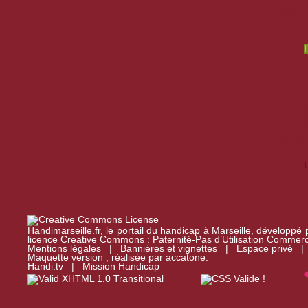
Le portai
Fa
Les ent
Handimarseille.fr, le portail du handicap à Marseille, développé
licence Creative Commons : Paternité-Pas d’Utilisation Commerc
Mentions légales
|
Bannières et vignettes
|
Espace privé
Maquette version , réalisée par
accatone
.
Handi.tv
|
Mission Handicap