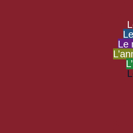
HAND
Le portail du
L
Le
Le 
L’an
L
L
Se
Se
Fair
Faire
Serv