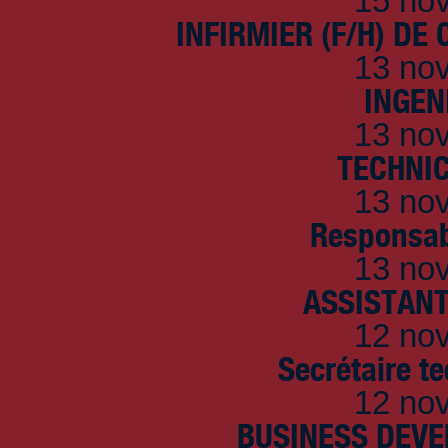
15 no
INFIRMIER (F/H) DE
13 no
INGEN
13 no
TECHNI
13 no
Responsab
13 no
ASSISTANT
12 no
Secrétaire t
12 no
BUSINESS DEVE