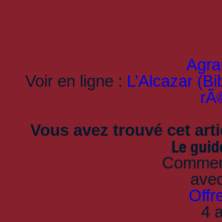
Agran
Voir en ligne :
L’Alcazar (Bi
rÃ
Vous avez trouvé cet artic
Le guid
Comment
ave
Offr
4 a