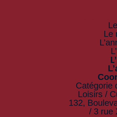
V
Les entrepr
Le
Le 
L’an
L
L
L’
Coor
Catégorie d
Loisirs / 
132, Bouleva
/ 3 rue