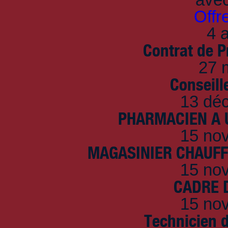
Offr
4 a
Contrat de P
27 
Conseille
13 dé
PHARMACIEN A U
15 no
MAGASINIER CHAUFFE
15 no
CADRE D
15 no
Technicien 