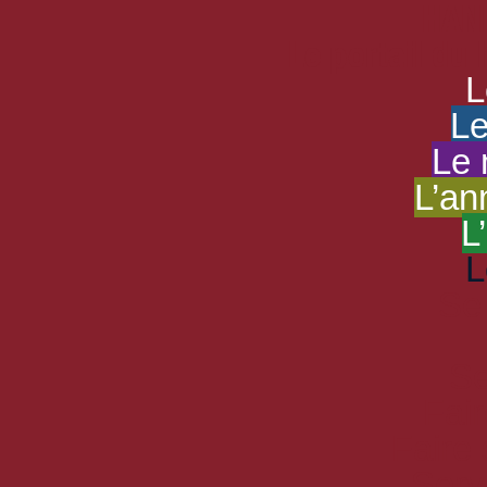
HAND
Le portail du
L
Le
Le 
L’an
L
L
Se
Se
Fair
Faire
Serv