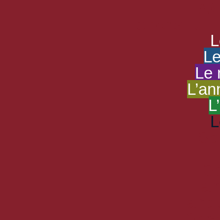
HAND
Le portail du
L
Le
Le 
L’an
L
L
Se
Se
Fair
Faire
Serv