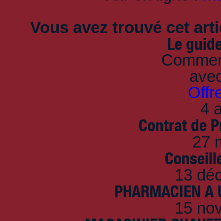
Vous avez trouvé cet artic
Le guid
Comment
ave
Offr
4 a
Contrat de P
27 
Conseille
13 dé
PHARMACIEN A U
15 no