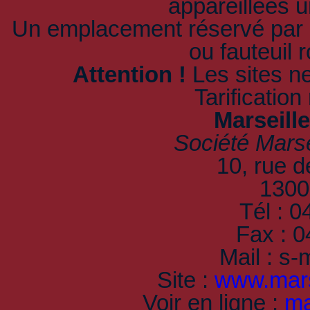
appareillées u
Un emplacement réservé par b
ou fauteuil 
Attention !
Les sites n
Tarificatio
Marseill
Société Marse
10, rue d
1300
Tél : 0
Fax : 0
Mail : s
Site :
www.mars
Voir en ligne :
ma