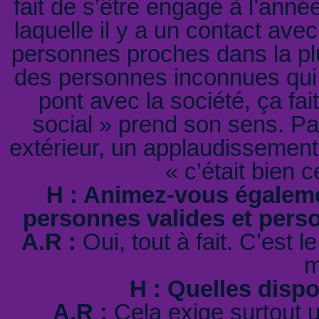
fait de s’être engagé à l’anné
laquelle il y a un contact ave
personnes proches dans la plu
des personnes inconnues qui vi
pont avec la société, ça fait
social » prend son sens. Par
extérieur, un applaudissemen
« c’était bien c
H : Animez-vous égaleme
personnes valides et pers
A.R :
Oui, tout à fait. C’est 
m
H : Quelles dispos
A.R :
Cela exige surtout 