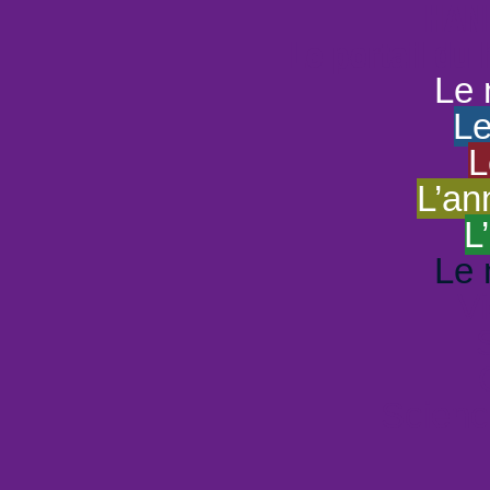
HAND
Le portail du
Le 
Le
L
L’an
L
Le 
Vi
Scienc