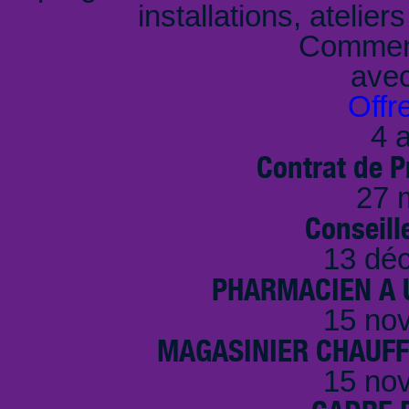
installations, atelier
Comment
ave
Offr
4 a
Contrat de P
27 
Conseille
13 dé
PHARMACIEN A U
15 no
MAGASINIER CHAUFFE
15 no