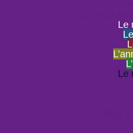
HAND
Le portail du
Le 
Le
L
L’an
L
Le 
Vi
Scienc