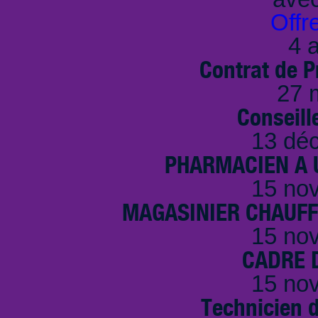
Offr
4 a
Contrat de P
27 
Conseille
13 dé
PHARMACIEN A U
15 no
MAGASINIER CHAUFFE
15 no
CADRE D
15 no
Technicien 