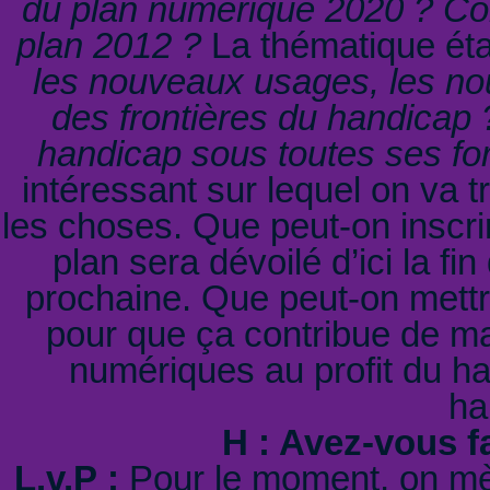
du plan numérique 2020 ? Com
plan 2012 ?
La thématique éta
les nouveaux usages, les nou
des frontières du handica
handicap sous toutes ses fo
intéressant sur lequel on va t
les choses. Que peut-on inscr
plan sera dévoilé d’ici la f
prochaine. Que peut-on mettre
pour que ça contribue de mani
numériques au profit du h
ha
H : Avez-vous f
L.v.P :
Pour le moment, on mèn