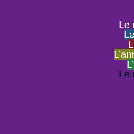
HAND
Le portail du
Le 
Le
L
L’an
L
Le 
Vi
Scienc