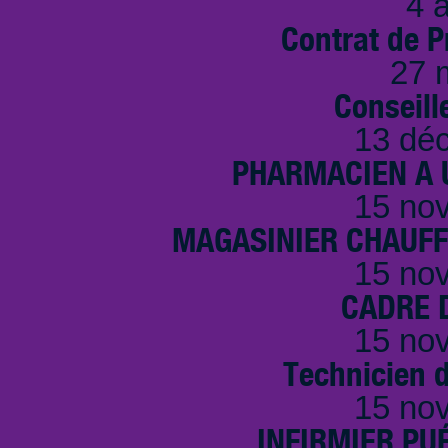
4 a
Contrat de P
27 
Conseille
13 dé
PHARMACIEN A U
15 no
MAGASINIER CHAUFFE
15 no
CADRE D
15 no
Technicien 
15 no
INFIRMIER PUÉ