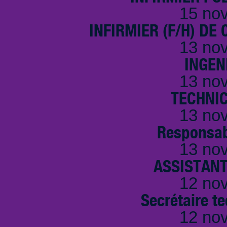
15 no
INFIRMIER (F/H) DE
13 no
INGEN
13 no
TECHNI
13 no
Responsab
13 no
ASSISTANT
12 no
Secrétaire t
12 no