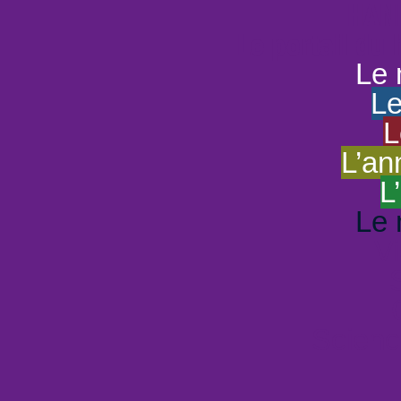
HAND
Le portail du
Le 
Le
L
L’an
L
Le 
Vi
Scienc