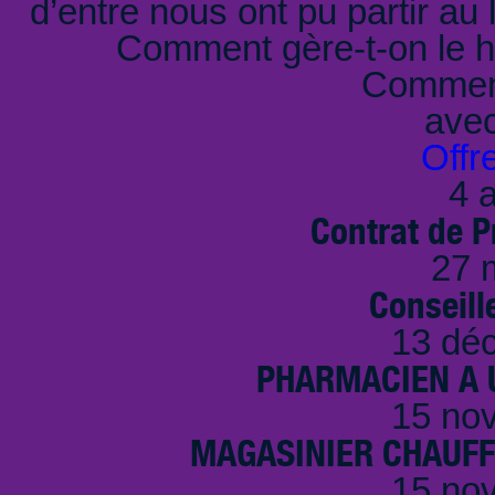
d’entre nous ont pu partir au 
Comment gère-t-on le h
Comment
ave
Offr
4 a
Contrat de P
27 
Conseille
13 dé
PHARMACIEN A U
15 no
MAGASINIER CHAUFFE
15 no