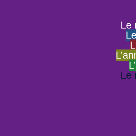
HAND
Le portail du
Le 
Le
L
L’an
L
Le 
Vi
Scienc