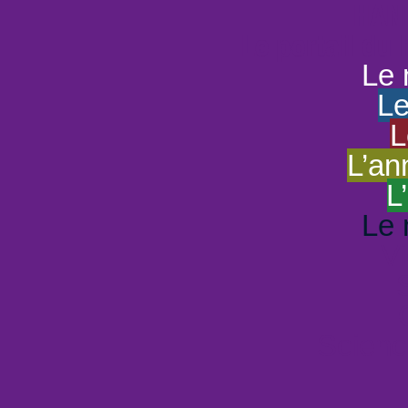
HAND
Le portail du
Le 
Le
L
L’an
L
Le 
Vi
Scienc