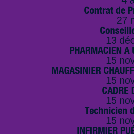
4 a
Contrat de P
27 
Conseille
13 dé
PHARMACIEN A U
15 no
MAGASINIER CHAUFFE
15 no
CADRE D
15 no
Technicien 
15 no
INFIRMIER PUÉ