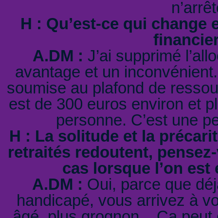
n’arrê
H : Qu’est-ce qui change 
financi
A.DM :
J’ai supprimé l’all
avantage et un inconvénient. 
soumise au plafond de ressour
est de 300 euros environ et pl
personne. C’est une per
H : La solitude et la préca
retraités redoutent, pensez-
cas lorsque l’on est
A.DM :
Oui, parce que déjà
handicapé, vous arrivez à vo
âgé, plus grognon... Ça peut