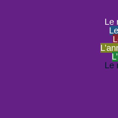
HAND
Le portail du
Le 
Le
L
L’an
L
Le 
Vi
Scienc