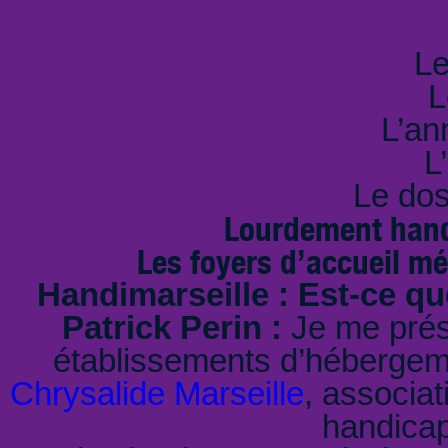
Tém
Le
L
L’an
L
Le dos
Lourdement handi
Les foyers d’accueil m
Handimarseille : Est-ce q
Patrick Perin :
Je me prése
établissements d’hébergem
Chrysalide Marseille
, associa
handica