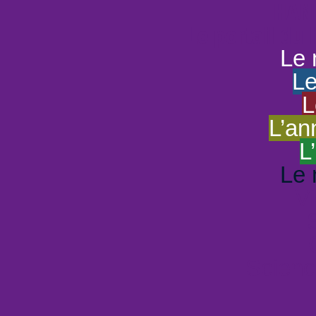
HAND
Le portail du
Le 
Le
L
L’an
L
Le 
Vi
Scienc