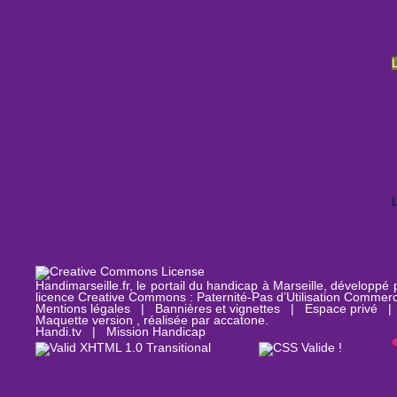
Le portai
Sc
Handimarseille.fr, le portail du handicap à Marseille, développé
licence Creative Commons : Paternité-Pas d’Utilisation Commerc
Mentions légales
|
Bannières et vignettes
|
Espace privé
Maquette version , réalisée par
accatone
.
Handi.tv
|
Mission Handicap