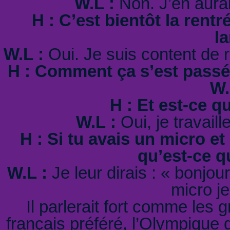
W.L :
Non. J’en aurai
H : C’est bientôt la rentr
l
W.L :
Oui. Je suis content de 
H : Comment ça s’est passé 
W.
H : Et est-ce qu
W.L :
Oui, je travaille
H : Si tu avais un micro et
qu’est-ce qu
W.L :
Je leur dirais : « bonjou
micro je
Il parlerait fort comme les
français préféré, l’Olympique 