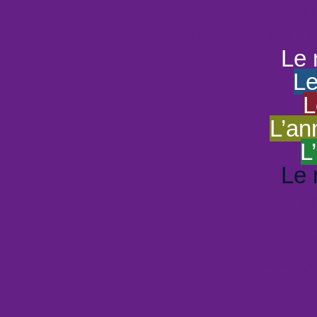
HAND
Le portail du
Le 
Le
L
L’an
L
Le 
Vi
Scienc