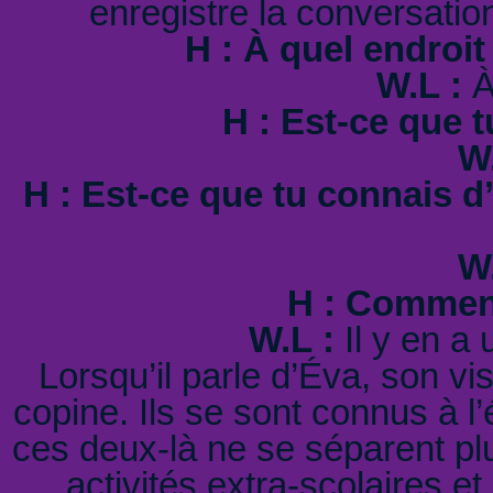
enregistre la conversation
H : À quel endroit 
W.L :
À
H : Est-ce que t
W.
H : Est-ce que tu connais d
W.
H : Comment
W.L :
Il y en a 
Lorsqu’il parle d’Éva, son vis
copine. Ils se sont connus à l’
ces deux-là ne se séparent plu
activités extra-scolaires e