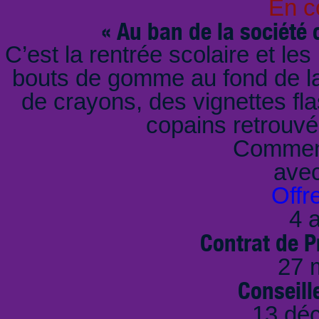
En c
« Au ban de la société 
C’est la rentrée scolaire et les 
bouts de gomme au fond de la 
de crayons, des vignettes fla
copains retrouv
Comment
ave
Offr
4 a
Contrat de P
27 
Conseille
13 dé